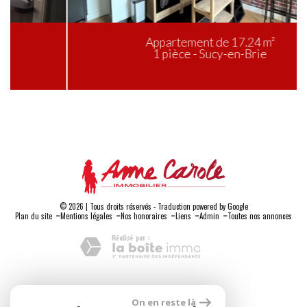
Appartement de 17.24 m²
1 pièce - Sucy-en-Brie
© 2026 | Tous droits réservés - Traduction powered by Google
-
-
-
-
-
Plan du site
Mentions légales
Nos honoraires
Liens
Admin
Toutes nos annonces
Adhérents
On en reste là