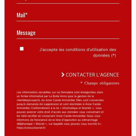
Mail*
Message
J'accepte les conditions d'utilisation des
données (*)
CONTACTER L'AGENCE
* Champs obligatoires
Les informations recueillies sur ce formulaire sont enregistrées dans
un fichier informatisé par La Boite Immo pour la gestion de la
clientèle/prospects de Anne Carole Immobilier. Elles sont conservées
jusqu'à demande de suppression et sont destinées à Anne Carole
Immobilier. Conformément à la loi « informatique et libertés », vous
pouvez exercer votre droit d'accès aux données vous concernant et
les faire rectifier en contactant Anne Carole Immobilier. Nous vous
informons de l’existence de la liste d'opposition au démarchage
téléphonique « Bloctel », sur laquelle vous pouvez vous inscrire ici :
https://conso.bloctel.fr/