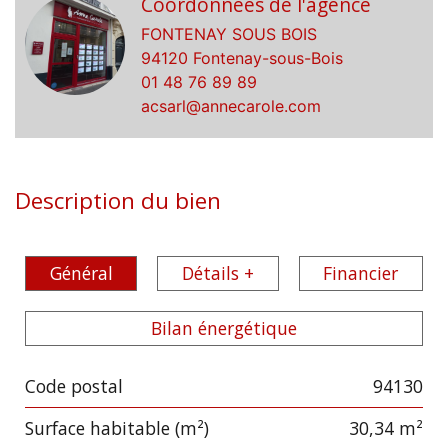
Coordonnées de l'agence
FONTENAY SOUS BOIS
94120 Fontenay-sous-Bois
01 48 76 89 89
acsarl@annecarole.com
Description du bien
Général
Détails +
Financier
Bilan énergétique
Code postal
94130
Label
Value
Surface habitable (m²)
30,34 m²