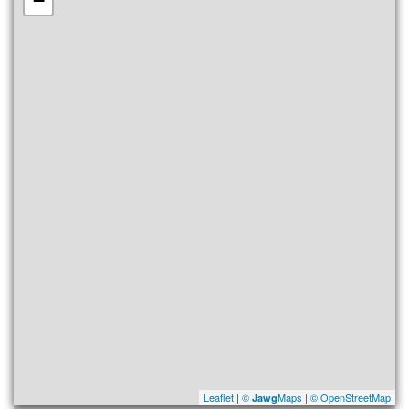
−
Leaflet
|
©
Maps
|
© OpenStreetMap
Jawg