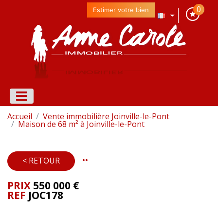
0
Estimer votre bien
Accueil
Vente immobilière Joinville-le-Pont
Maison de 68 m² à Joinville-le-Pont
..
< RETOUR
PRIX
550 000
€
REF
JOC178