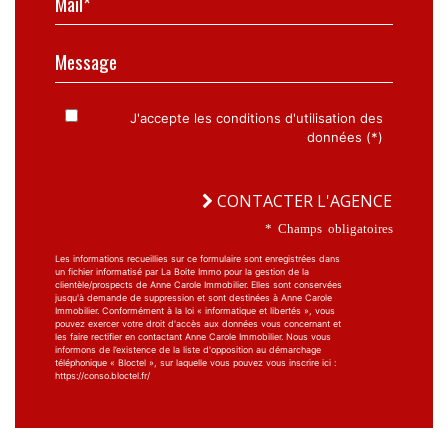
Message
J'accepte les conditions d'utilisation des
données (*)
CONTACTER L'AGENCE
* Champs obligatoires
Les informations recueillies sur ce formulaire sont enregistrées dans
un fichier informatisé par La Boite Immo pour la gestion de la
clientèle/prospects de Anne Carole Immobilier. Elles sont conservées
jusqu'à demande de suppression et sont destinées à Anne Carole
Immobilier. Conformément à la loi « informatique et libertés », vous
pouvez exercer votre droit d'accès aux données vous concernant et
les faire rectifier en contactant Anne Carole Immobilier. Nous vous
informons de l’existence de la liste d'opposition au démarchage
téléphonique « Bloctel », sur laquelle vous pouvez vous inscrire ici :
https://conso.bloctel.fr/