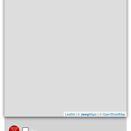
Leaflet
|
©
Maps
|
© OpenStreetMap
Jawg
Bar