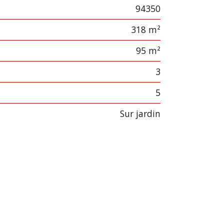
94350
318 m²
95 m²
3
5
sur jardin