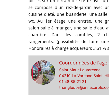
pièces sur un terrain de 318m² avec un 
se compose d'un rez-de-jardin avec u
cuisine d'été, une buanderie, une salle
wc. Au 1er étage une entrée, une gr
salon salle à manger, une salle d'eau 
chambre. Dans les combles, 2 ch
rangements. (possibilité de faire une
Honoraires à charge acquéreurs 3.61 % s
Coordonnées de l'age
Saint Maur La Varenne
94210 La Varenne Saint-Hil
01 48 85 21 21
triangledor@annecarole.c