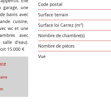
appentis. Elle
Code postal
Label
Value
n garage, une
 de bains avec
surface terrain
ande cuisine,
Surface loi Carrez (m²)
avec wc et une
ambres avec
Nombre de chambre(s)
 salle d'eau).
Nombre de pièces
oit 15.000 €
Vue
nce
aire
om