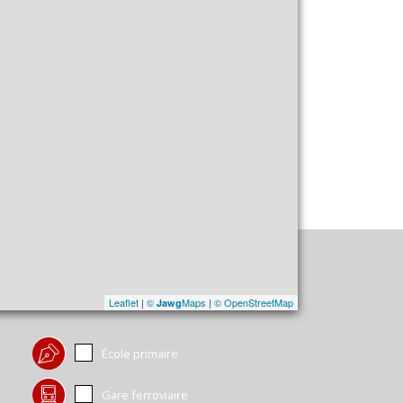
Leaflet
|
©
Maps
|
© OpenStreetMap
Jawg
École primaire
Gare ferroviaire