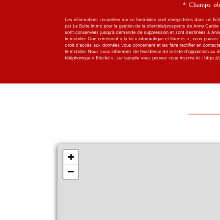
* Champs obl
Les informations recueillies sur ce formulaire sont enregistrées dans un fich
par La Boite Immo pour la gestion de la clientèle/prospects de Anne Carole I
sont conservées jusqu'à demande de suppression et sont destinées à Ann
Immobilier. Conformément à la loi « informatique et libertés », vous pouvez
droit d'accès aux données vous concernant et les faire rectifier en contact
Immobilier. Nous vous informons de l’existence de la liste d'opposition au
téléphonique « Bloctel », sur laquelle vous pouvez vous inscrire ici : https://c
+
−