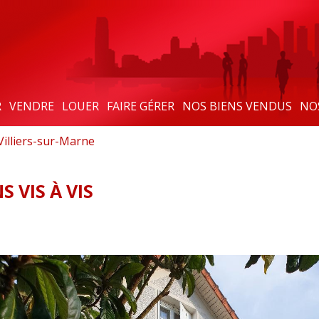
R
VENDRE
LOUER
FAIRE GÉRER
NOS BIENS VENDUS
NO
Villiers-sur-Marne
 VIS À VIS