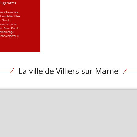
igatoires
ier informatisé
mmobilier. Elles
e Carole
 exercer votre
ant Anne Carole
 démarchage
onso.bloctel.fr/
La ville de Villiers-sur-Marne