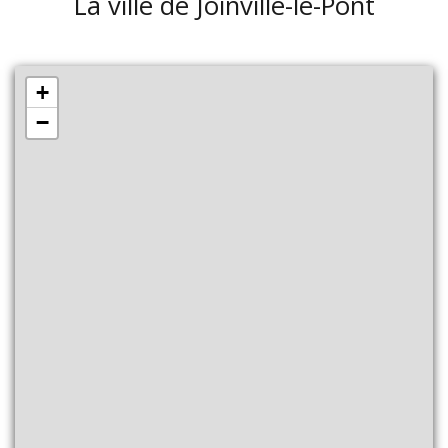
La ville de Joinville-le-Pont
+
−