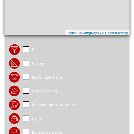
Leaflet
|
©
Maps
|
© OpenStreetMap
Jawg
Bar
Collège
École maternelle
École primaire
Enseignement supérieur
Lycée
Bureau de poste