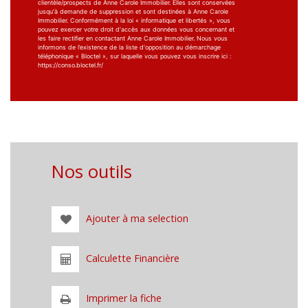
clientèle/prospects de Anne Carole Immobilier. Elles sont conservées
jusqu'à demande de suppression et sont destinées à Anne Carole
Immobilier. Conformément à la loi « informatique et libertés », vous
pouvez exercer votre droit d'accès aux données vous concernant et
les faire rectifier en contactant Anne Carole Immobilier. Nous vous
informons de l’existence de la liste d'opposition au démarchage
téléphonique « Bloctel », sur laquelle vous pouvez vous inscrire ici :
https://conso.bloctel.fr/
Nos outils
Ajouter à ma selection
Calculette Financière
Imprimer la fiche