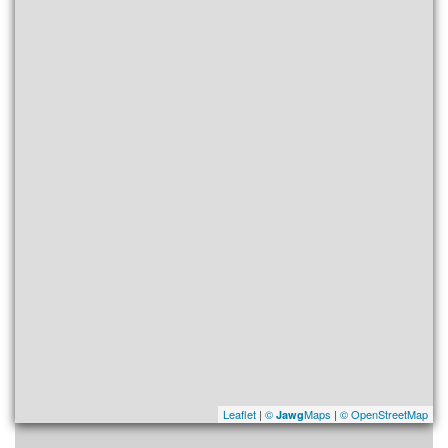
Leaflet
|
©
Maps
|
© OpenStreetMap
Jawg