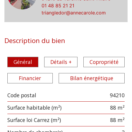
01 48 85 21 21
triangledor@annecarole.com
Description du bien
Général
Détails +
Copropriété
Financier
Bilan énergétique
Code postal
94210
Label
Value
Surface habitable (m²)
88 m²
Surface loi Carrez (m²)
88 m²