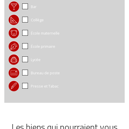
Bar
Collège
École maternelle
École primaire
Lycée
Bureau de poste
Presse et Tabac
Les biens qui pourraient vous