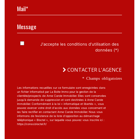
Mail*
Message
J'accepte les conditions d'utilisation des
données (*)
CONTACTER L'AGENCE
* Champs obligatoires
Les informations recueillies sur ce formulaire sont enregistrées dans
un fichier informatisé par La Boite Immo pour la gestion de la
clientèle/prospects de Anne Carole Immobilier. Elles sont conservées
jusqu'à demande de suppression et sont destinées à Anne Carole
Immobilier. Conformément à la loi « informatique et libertés », vous
pouvez exercer votre droit d'accès aux données vous concernant et
les faire rectifier en contactant Anne Carole Immobilier. Nous vous
informons de l’existence de la liste d'opposition au démarchage
téléphonique « Bloctel », sur laquelle vous pouvez vous inscrire ici :
https://conso.bloctel.fr/