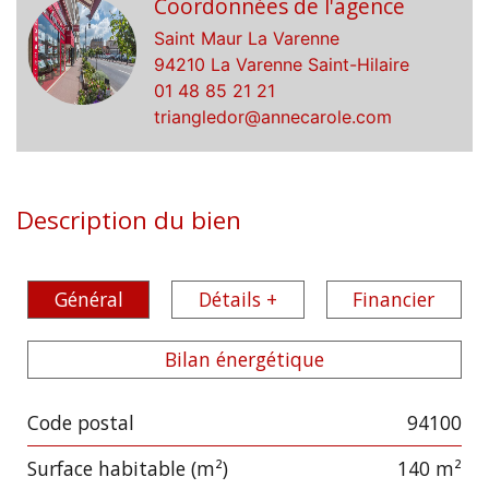
Coordonnées de l'agence
Saint Maur La Varenne
94210 La Varenne Saint-Hilaire
01 48 85 21 21
triangledor@annecarole.com
Description du bien
Général
Détails +
Financier
Bilan énergétique
Code postal
94100
Label
Value
Surface habitable (m²)
140 m²