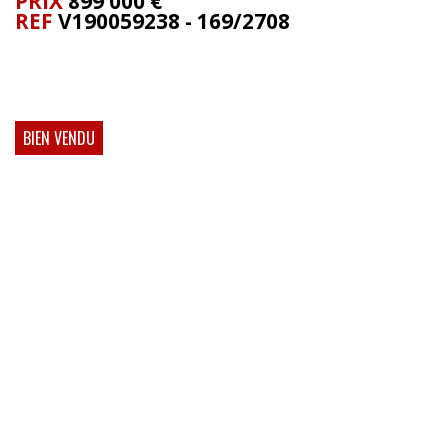
PRIX
899 000
€
REF
V190059238 - 169/2708
BIEN VENDU