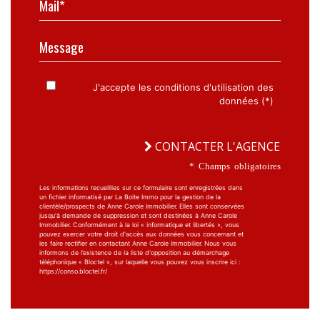
Message
J'accepte les conditions d'utilisation des
données (*)
CONTACTER L'AGENCE
* Champs obligatoires
Les informations recueillies sur ce formulaire sont enregistrées dans
un fichier informatisé par La Boite Immo pour la gestion de la
clientèle/prospects de Anne Carole Immobilier. Elles sont conservées
jusqu'à demande de suppression et sont destinées à Anne Carole
Immobilier. Conformément à la loi « informatique et libertés », vous
pouvez exercer votre droit d'accès aux données vous concernant et
les faire rectifier en contactant Anne Carole Immobilier. Nous vous
informons de l’existence de la liste d'opposition au démarchage
téléphonique « Bloctel », sur laquelle vous pouvez vous inscrire ici :
https://conso.bloctel.fr/