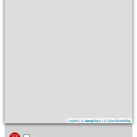
Leaflet
|
©
Maps
|
© OpenStreetMap
Jawg