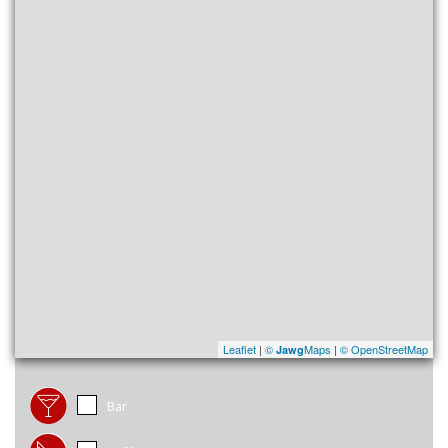
Leaflet
|
©
Maps
|
© OpenStreetMap
Jawg
Bar