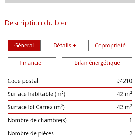
Description du bien
Général
Détails +
Copropriété
Financier
Bilan énergétique
Code postal
94210
Label
Value
Surface habitable (m²)
42 m²
Surface loi Carrez (m²)
42 m²
Nombre de chambre(s)
1
Nombre de pièces
2