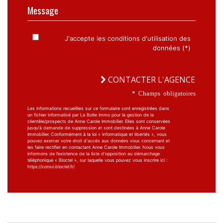
Message
J'accepte les conditions d'utilisation des
données (*)
CONTACTER L'AGENCE
* Champs obligatoires
Les informations recueillies sur ce formulaire sont enregistrées dans
un fichier informatisé par La Boite Immo pour la gestion de la
clientèle/prospects de Anne Carole Immobilier. Elles sont conservées
jusqu'à demande de suppression et sont destinées à Anne Carole
Immobilier. Conformément à la loi « informatique et libertés », vous
pouvez exercer votre droit d'accès aux données vous concernant et
les faire rectifier en contactant Anne Carole Immobilier. Nous vous
informons de l’existence de la liste d'opposition au démarchage
téléphonique « Bloctel », sur laquelle vous pouvez vous inscrire ici :
https://conso.bloctel.fr/