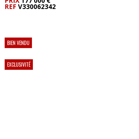
PRIX
177 000
€
REF
V330062342
BIEN VENDU
EXCLUSIVITÉ