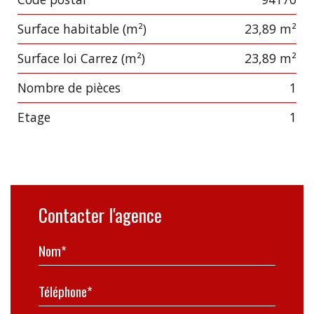
Label
Value
Surface habitable (m²)
23,89 m²
Surface loi Carrez (m²)
23,89 m²
Nombre de pièces
1
Etage
1
Contacter l'agence
Nom*
Téléphone*