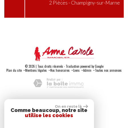
2 Pièces - Champigny-sur-Marne
© 2026 | Tous droits réservés - Traduction powered by Google
-
-
-
-
-
Plan du site
Mentions légales
Nos honoraires
Liens
Admin
Toutes nos annonces
Adhérents
On en reste là
Comme beaucoup, notre site
utilise les cookies