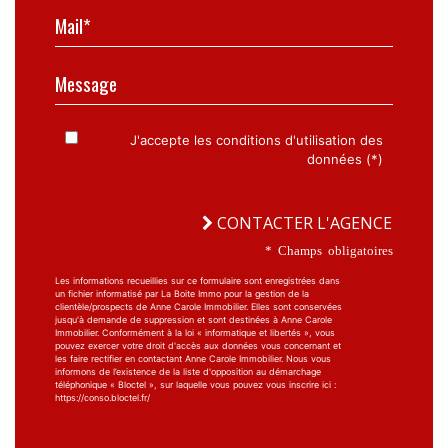
Mail*
Message
J'accepte les conditions d'utilisation des
données (*)
CONTACTER L'AGENCE
* Champs obligatoires
Les informations recueillies sur ce formulaire sont enregistrées dans
un fichier informatisé par La Boite Immo pour la gestion de la
clientèle/prospects de Anne Carole Immobilier. Elles sont conservées
jusqu'à demande de suppression et sont destinées à Anne Carole
Immobilier. Conformément à la loi « informatique et libertés », vous
pouvez exercer votre droit d'accès aux données vous concernant et
les faire rectifier en contactant Anne Carole Immobilier. Nous vous
informons de l’existence de la liste d'opposition au démarchage
téléphonique « Bloctel », sur laquelle vous pouvez vous inscrire ici :
https://conso.bloctel.fr/