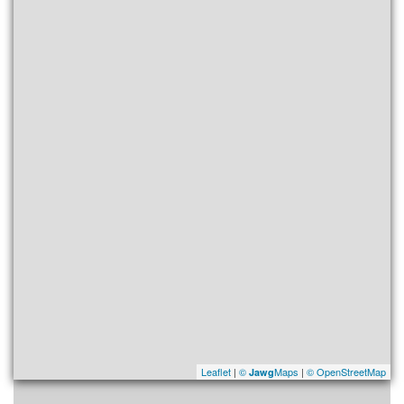
Leaflet
|
©
Maps
|
© OpenStreetMap
Jawg