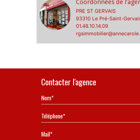
Coordonnées de l'age
PRE ST GERVAIS
93310 Le Pré-Saint-Gervai
01.48.10.14.09
rgsimmobilier@annecarole
Contacter l'agence
Nom*
Téléphone*
Mail*