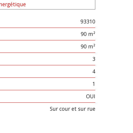
énergétique
93310
90 m²
90 m²
3
4
1
OUI
sur cour et sur rue