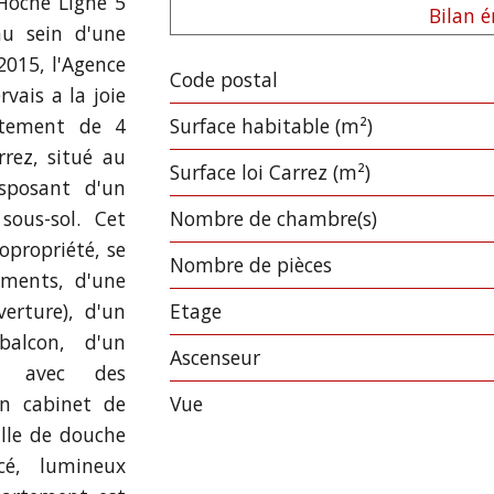
Hoche Ligne 5
Bilan 
au sein d'une
2015, l'Agence
Code postal
Label
Value
vais a la joie
rtement de 4
Surface habitable (m²)
rrez, situé au
Surface loi Carrez (m²)
sposant d'un
ous-sol. Cet
Nombre de chambre(s)
opropriété, se
Nombre de pièces
ements, d'une
verture), d'un
Etage
balcon, d'un
Ascenseur
s avec des
un cabinet de
Vue
alle de douche
cé, lumineux