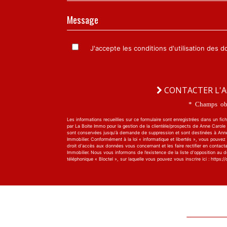
Message
J'accepte les conditions d'utilisation des 
CONTACTER L'
* Champs obl
Les informations recueillies sur ce formulaire sont enregistrées dans un fich
par La Boite Immo pour la gestion de la clientèle/prospects de Anne Carole I
sont conservées jusqu'à demande de suppression et sont destinées à Ann
Immobilier. Conformément à la loi « informatique et libertés », vous pouvez
droit d'accès aux données vous concernant et les faire rectifier en contact
Immobilier. Nous vous informons de l’existence de la liste d'opposition au
téléphonique « Bloctel », sur laquelle vous pouvez vous inscrire ici : https://c