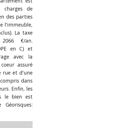
partement est
s charges de
en des parties
de l'immeuble,
clus). La taxe
2066 €/an.
(DPE en C) et
rage avec la
 coeur assuré
 rue et d'une
s compris dans
urs. Enfin, les
s le bien est
e Géorisques: