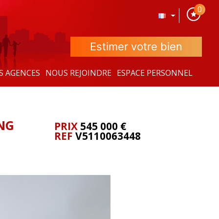
0
Estimer votre bien
S AGENCES
NOUS REJOINDRE
ESPACE PERSONNEL
ING
PRIX
545 000
€
REF
V5110063448