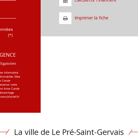
Imprimer la fiche
données
(*)
AGENCE
igatoires
ier informatisé
mmobilier. Elles
e Carole
 exercer votre
ant Anne Carole
 démarchage
onso.bloctel.fr/
La ville de Le Pré-Saint-Gervais