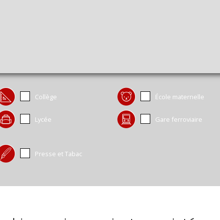
Collège
École maternelle
Lycée
Gare ferroviaire
Presse et Tabac