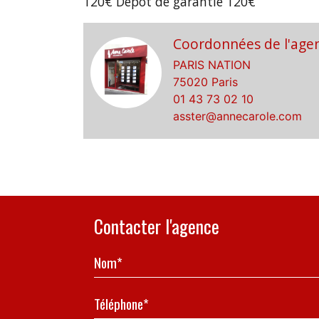
120€ Dépôt de garantie 120€
Coordonnées de l'age
PARIS NATION
75020 Paris
01 43 73 02 10
asster@annecarole.com
Contacter l'agence
Nom*
Téléphone*