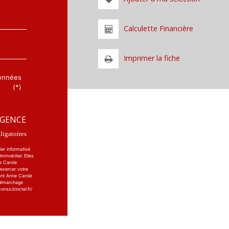
Calculette Financière
Imprimer la fiche
données
(*)
AGENCE
igatoires
ier informatisé
mmobilier. Elles
e Carole
 exercer votre
ant Anne Carole
 démarchage
onso.bloctel.fr/