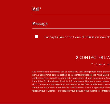
Mail*
Message
J'accepte les conditions d'utilisation des 
CONTACTER L'
* Champs obl
Les informations recueillies sur ce formulaire sont enregistrées dans un fich
par La Boite Immo pour la gestion de la clientèle/prospects de Anne Carole I
sont conservées jusqu'à demande de suppression et sont destinées à Ann
Immobilier. Conformément à la loi « informatique et libertés », vous pouvez
droit d'accès aux données vous concernant et les faire rectifier en contact
Immobilier. Nous vous informons de l’existence de la liste d'opposition au
téléphonique « Bloctel », sur laquelle vous pouvez vous inscrire ici : https://c