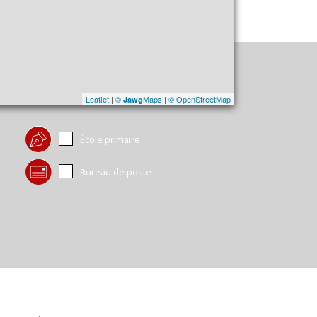
Leaflet
|
©
Maps
|
© OpenStreetMap
Jawg
École primaire
Bureau de poste