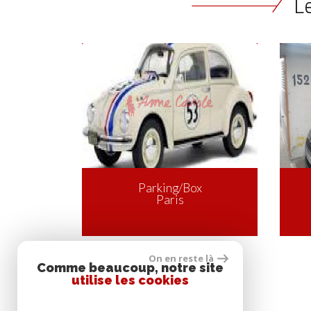
Le
g/Box
is
On en reste là
Comme beaucoup, notre site
utilise les cookies