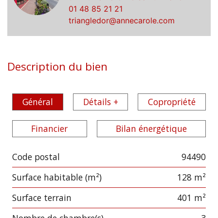
01 48 85 21 21
triangledor@annecarole.com
Description du bien
Général
Détails +
Copropriété
Financier
Bilan énergétique
Code postal
94490
Label
Value
Surface habitable (m²)
128 m²
surface terrain
401 m²