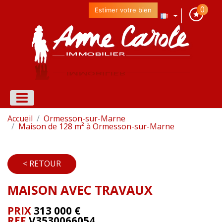
0
Estimer votre bien
Accueil
Ormesson-sur-Marne
Maison de 128 m² à Ormesson-sur-Marne
< RETOUR
MAISON AVEC TRAVAUX
PRIX
313 000
€
REF
V3530066054