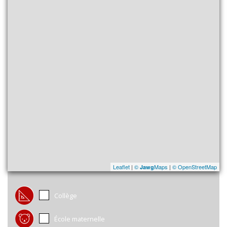
Leaflet
|
©
Maps
|
© OpenStreetMap
Jawg
Collège
École maternelle