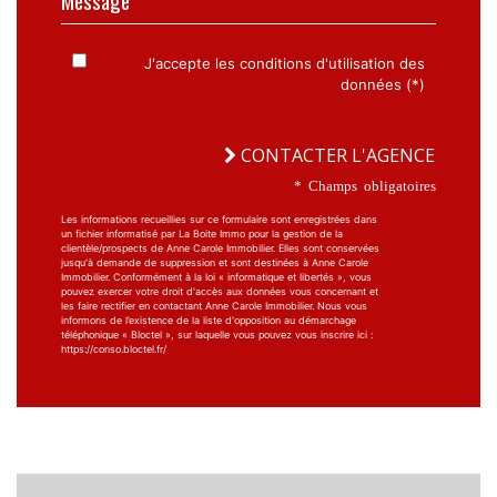
J'accepte les conditions d'utilisation des
données (*)
CONTACTER L'AGENCE
* Champs obligatoires
Les informations recueillies sur ce formulaire sont enregistrées dans
un fichier informatisé par La Boite Immo pour la gestion de la
clientèle/prospects de Anne Carole Immobilier. Elles sont conservées
jusqu'à demande de suppression et sont destinées à Anne Carole
Immobilier. Conformément à la loi « informatique et libertés », vous
pouvez exercer votre droit d'accès aux données vous concernant et
les faire rectifier en contactant Anne Carole Immobilier. Nous vous
informons de l’existence de la liste d'opposition au démarchage
téléphonique « Bloctel », sur laquelle vous pouvez vous inscrire ici :
https://conso.bloctel.fr/