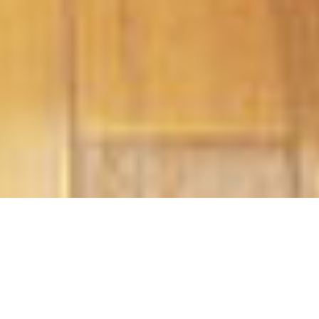
Vous souhaitez obtenir plus de
renseignements, remplissez ce formulaire.
Nous ferons de notre mieux pour vous
répondre dans les meilleurs delais.
* Champs obligatoires
Nom*
Email*
Téléphone