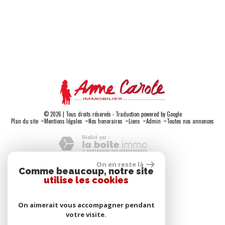
démarchage téléphonique « Bloctel », sur laquelle vous pouvez vous inscrire ici :
https://www.bloctel.gouv.frDans le cadre de la protection des Données personnelles, nous
vous invitons à ne pas inscrire de Données sensibles dans le champ de saisie libre.
© 2026 | Tous droits réservés - Traduction powered by Google
-
-
-
-
-
Plan du site
Mentions légales
Nos honoraires
Liens
Admin
Toutes nos annonces
On en reste là
Comme beaucoup, notre site
Adhérents
utilise les cookies
On aimerait vous accompagner pendant
votre visite.