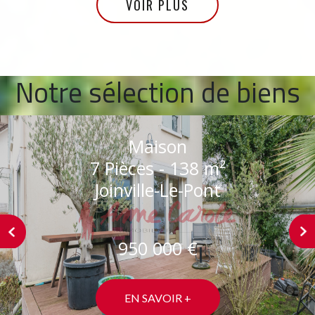
VOIR PLUS
Notre sélection de biens
Appartement
3 Pièces - 63.67 m²
Saint-Maur-Des-Fossés
‹
›
500 000 €
EN SAVOIR +