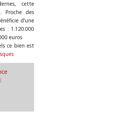
rnes, cette
é. Proche des
énéficie d’une
res : 1.120.000
000 euros
ls ce bien est
isques
nce
E