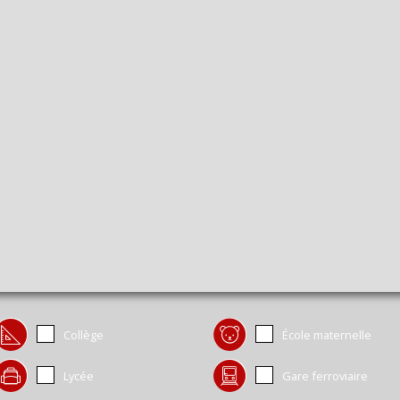
Collège
École maternelle
Lycée
Gare ferroviaire