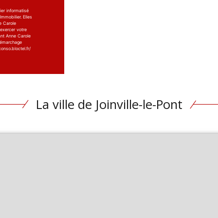
ier informatisé
mmobilier. Elles
e Carole
 exercer votre
ant Anne Carole
 démarchage
onso.bloctel.fr/
La ville de Joinville-le-Pont