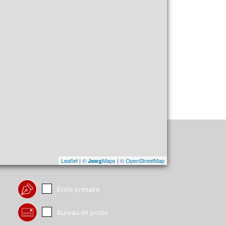
Leaflet
|
©
Maps
|
© OpenStreetMap
Jawg
École primaire
Bureau de poste