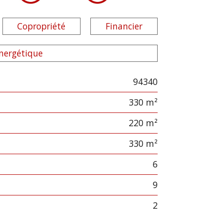
Copropriété
Financier
énergétique
94340
330 m²
220 m²
330 m²
6
9
2