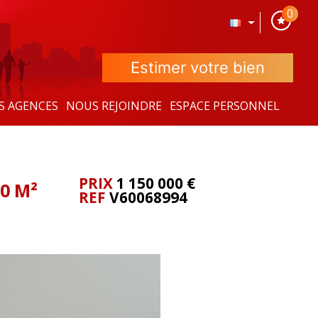
0
Estimer votre bien
S AGENCES
NOUS REJOINDRE
ESPACE PERSONNEL
PRIX
1 150 000
€
0 M²
REF
V60068994