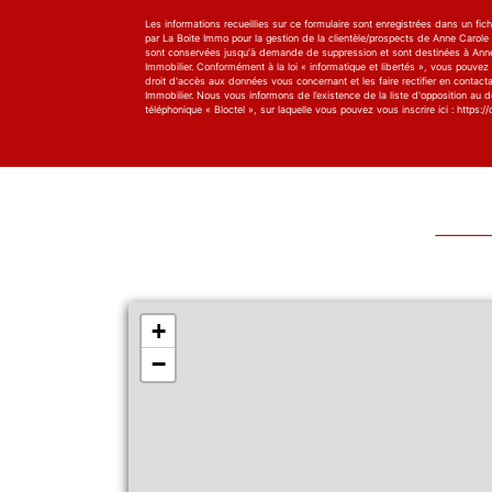
Les informations recueillies sur ce formulaire sont enregistrées dans un fich
par La Boite Immo pour la gestion de la clientèle/prospects de Anne Carole I
sont conservées jusqu'à demande de suppression et sont destinées à Ann
Immobilier. Conformément à la loi « informatique et libertés », vous pouvez
droit d'accès aux données vous concernant et les faire rectifier en contact
Immobilier. Nous vous informons de l’existence de la liste d'opposition au
téléphonique « Bloctel », sur laquelle vous pouvez vous inscrire ici : https://c
+
−