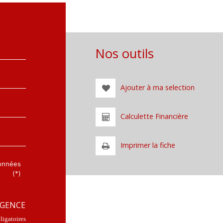
Nos outils
Ajouter à ma selection
Calculette Financière
Imprimer la fiche
données
(*)
AGENCE
igatoires