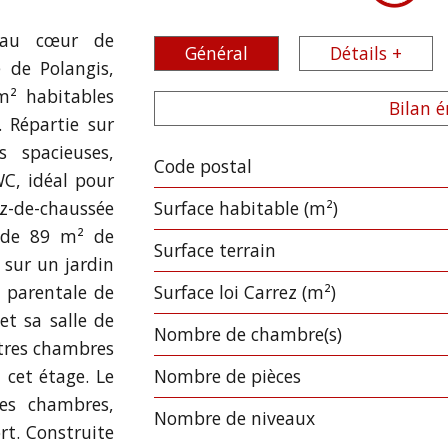
n au cœur de
Général
Détails +
é de Polangis,
m² habitables
Bilan 
. Répartie sur
s spacieuses,
Code postal
Label
Value
WC, idéal pour
z-de-chaussée
Surface habitable (m²)
 de 89 m² de
surface terrain
 sur un jardin
te parentale de
Surface loi Carrez (m²)
et sa salle de
Nombre de chambre(s)
utres chambres
 cet étage. Le
Nombre de pièces
les chambres,
Nombre de niveaux
rt. Construite