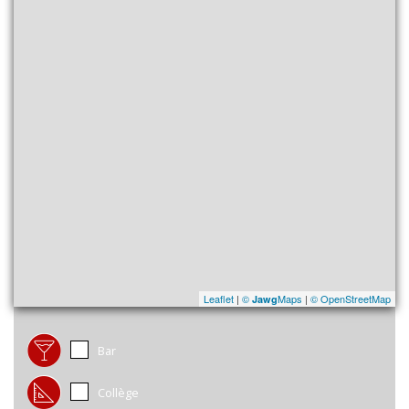
Leaflet
|
©
Maps
|
© OpenStreetMap
Jawg
Bar
Collège