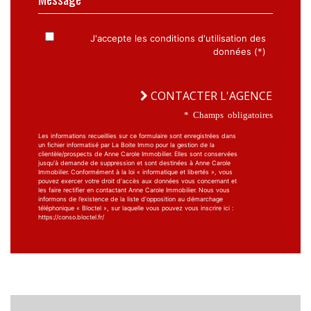
J'accepte les conditions d'utilisation des
données (*)
CONTACTER L'AGENCE
* Champs obligatoires
Les informations recueillies sur ce formulaire sont enregistrées dans
un fichier informatisé par La Boite Immo pour la gestion de la
clientèle/prospects de Anne Carole Immobilier. Elles sont conservées
jusqu'à demande de suppression et sont destinées à Anne Carole
Immobilier. Conformément à la loi « informatique et libertés », vous
pouvez exercer votre droit d'accès aux données vous concernant et
les faire rectifier en contactant Anne Carole Immobilier. Nous vous
informons de l’existence de la liste d'opposition au démarchage
téléphonique « Bloctel », sur laquelle vous pouvez vous inscrire ici :
https://conso.bloctel.fr/