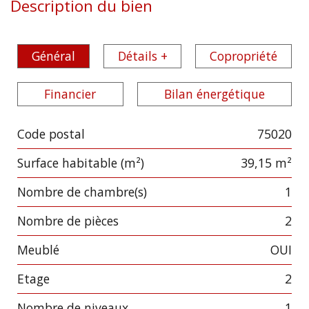
Description du bien
Général
Détails +
Copropriété
Financier
Bilan énergétique
Code postal
75020
Label
Value
Surface habitable (m²)
39,15 m²
Nombre de chambre(s)
1
Nombre de pièces
2
Meublé
OUI
Etage
2
Nombre de niveaux
1