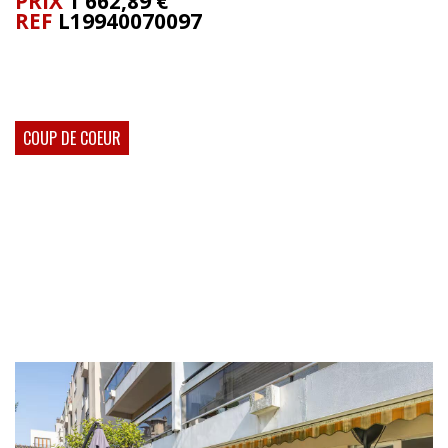
PRIX
1 662,89 €
REF
L19940070097
BIEN LOUÉ
COUP DE COEUR