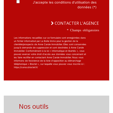
J'accepte les conditions d'utilisation des
données (*)
CONTACTER L'AGENCE
* Champs obligatoires
Les informations recueillies sur ce formulaire sont enregistrées dans
un fichier informatisé par La Boite Immo pour la gestion de la
clientèle/prospects de Anne Carole Immobilier. Elles sont conservées
jusqu'à demande de suppression et sont destinées à Anne Carole
Immobilier. Conformément à la loi « informatique et libertés », vous
pouvez exercer votre droit d'accès aux données vous concernant et
les faire rectifier en contactant Anne Carole Immobilier. Nous vous
informons de l’existence de la liste d'opposition au démarchage
téléphonique « Bloctel », sur laquelle vous pouvez vous inscrire ici :
https://conso.bloctel.fr/
Nos outils