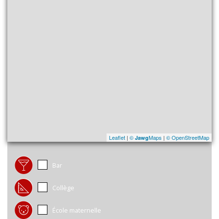
Leaflet
|
©
Maps
|
© OpenStreetMap
Jawg
Bar
Collège
École maternelle