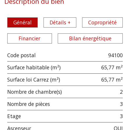
Description du bien
Général
Détails +
Copropriété
Financier
Bilan énergétique
Code postal
94100
Label
Value
Surface habitable (m²)
65,77 m²
Surface loi Carrez (m²)
65,77 m²
Nombre de chambre(s)
2
Nombre de pièces
3
Etage
3
Ascenseur
OUI