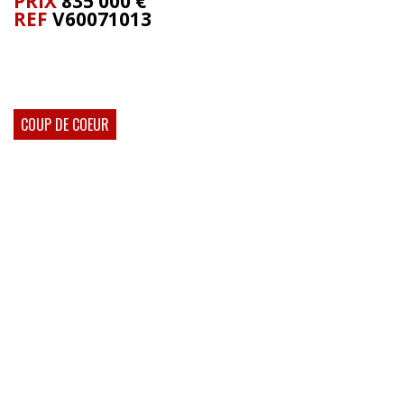
PRIX
835 000
€
REF
V60071013
COUP DE COEUR