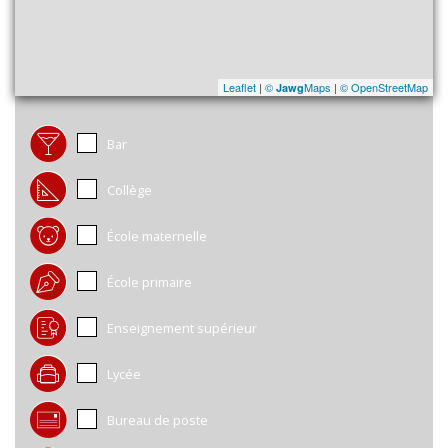
Leaflet
|
©
Maps
|
© OpenStreetMap
Jawg
Bar
Collège
École maternelle
École primaire
Enseignement supérieur
Lycée
Bureau de poste