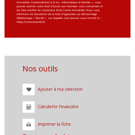
Immobilier. Conformément à la loi « informatique et libertés », vous
pouvez exercer votre droit d'accès aux données vous concernant et
les faire rectifier en contactant Anne Carole Immobilier. Nous vous
informons de l’existence de la liste d'opposition au démarchage
téléphonique « Bloctel », sur laquelle vous pouvez vous inscrire ici :
https://conso.bloctel.fr/
Nos outils
Ajouter à ma selection
Calculette Financière
Imprimer la fiche