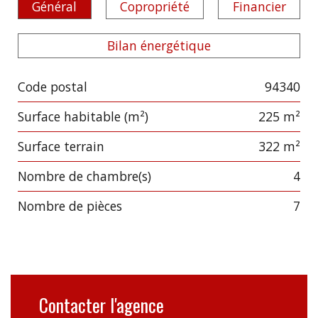
Général
Copropriété
Financier
Bilan énergétique
Code postal
94340
Label
Value
Surface habitable (m²)
225 m²
surface terrain
322 m²
Nombre de chambre(s)
4
Nombre de pièces
7
Contacter l'agence