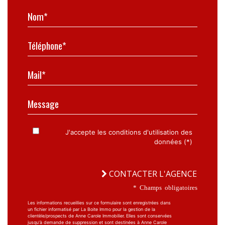
Nom*
Téléphone*
Mail*
Message
J'accepte les conditions d'utilisation des
données (*)
CONTACTER L'AGENCE
* Champs obligatoires
Les informations recueillies sur ce formulaire sont enregistrées dans
un fichier informatisé par La Boite Immo pour la gestion de la
clientèle/prospects de Anne Carole Immobilier. Elles sont conservées
jusqu'à demande de suppression et sont destinées à Anne Carole