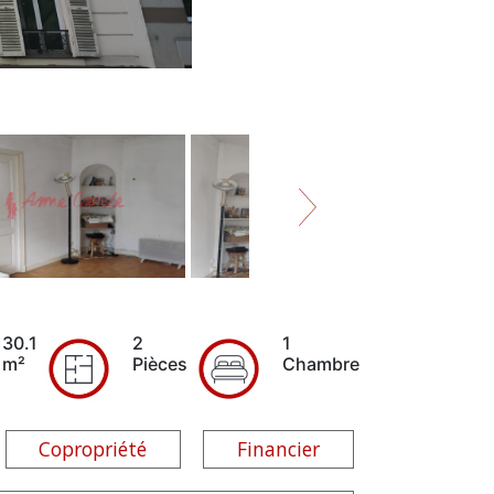
30.1
2
1
m²
Pièces
Chambre
Copropriété
Financier