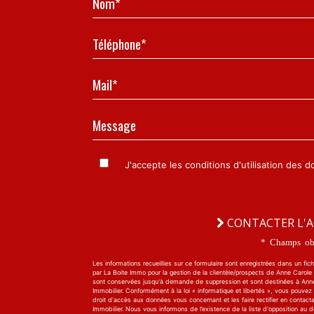
Téléphone*
Mail*
Message
J'accepte les conditions d'utilisation des 
CONTACTER L'
* Champs obl
Les informations recueillies sur ce formulaire sont enregistrées dans un fich
par La Boite Immo pour la gestion de la clientèle/prospects de Anne Carole I
sont conservées jusqu'à demande de suppression et sont destinées à Ann
Immobilier. Conformément à la loi « informatique et libertés », vous pouvez
droit d'accès aux données vous concernant et les faire rectifier en contact
Immobilier. Nous vous informons de l’existence de la liste d'opposition au