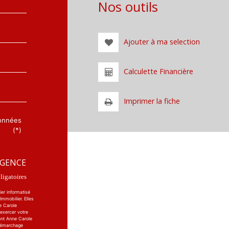
Nos outils
Ajouter à ma selection
Calculette Financière
Imprimer la fiche
données
(*)
AGENCE
igatoires
ier informatisé
mmobilier. Elles
e Carole
 exercer votre
ant Anne Carole
 démarchage