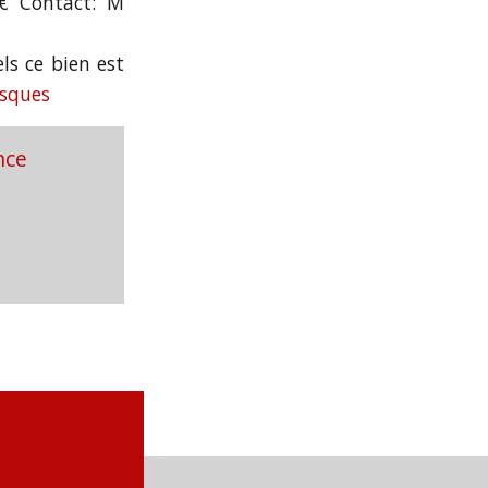
0€ Contact: M
ls ce bien est
isques
nce