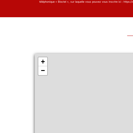
téléphonique « Bloctel », sur laquelle vous pouvez vous inscrire ici : https://c
+
−