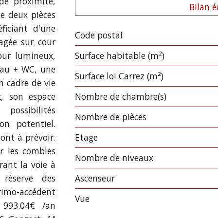
de proximité,
Bilan 
e deux pièces
ficiant d'une
Code postal
Label
Value
agée sur cour
our lumineux,
Surface habitable (m²)
'eau + WC, une
Surface loi Carrez (m²)
n cadre de vie
x, son espace
Nombre de chambre(s)
possibilités
Nombre de pièces
n potentiel.
ont à prévoir.
Etage
ir les combles
Nombre de niveaux
rant la voie à
 réserve des
Ascenseur
primo-accédent
Vue
: 993.04€ /an