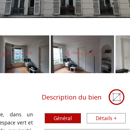
Description du bien
re, dans un
Général
Détails +
espace vert et