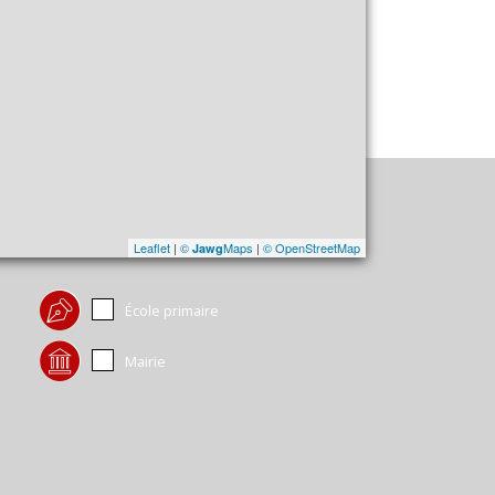
Leaflet
|
©
Maps
|
© OpenStreetMap
Jawg
École primaire
Mairie