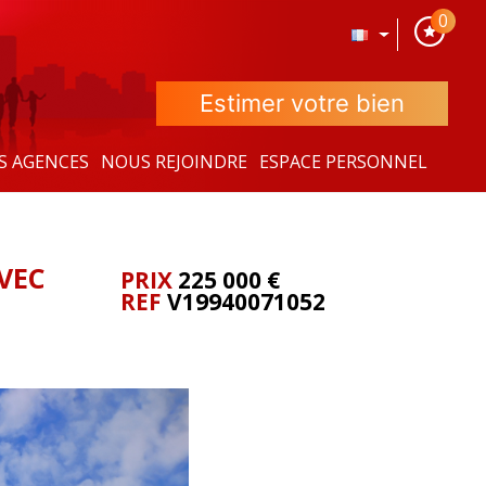
0
Estimer votre bien
S AGENCES
NOUS REJOINDRE
ESPACE PERSONNEL
VEC
PRIX
225 000
€
REF
V19940071052