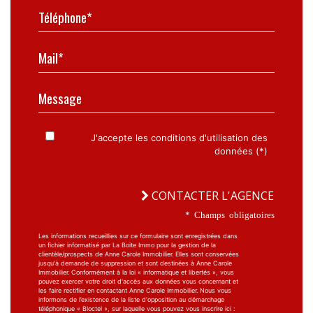
Téléphone*
Mail*
Message
J'accepte les conditions d'utilisation des
données (*)
CONTACTER L'AGENCE
* Champs obligatoires
Les informations recueillies sur ce formulaire sont enregistrées dans
un fichier informatisé par La Boite Immo pour la gestion de la
clientèle/prospects de Anne Carole Immobilier. Elles sont conservées
jusqu'à demande de suppression et sont destinées à Anne Carole
Immobilier. Conformément à la loi « informatique et libertés », vous
pouvez exercer votre droit d'accès aux données vous concernant et
les faire rectifier en contactant Anne Carole Immobilier. Nous vous
informons de l’existence de la liste d'opposition au démarchage
téléphonique « Bloctel », sur laquelle vous pouvez vous inscrire ici :