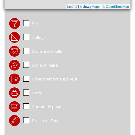
Leaflet
|
©
Maps
|
© OpenStreetMap
Jawg
Bar
Collège
École maternelle
École primaire
Enseignement supérieur
Lycée
Bureau de poste
Presse et Tabac