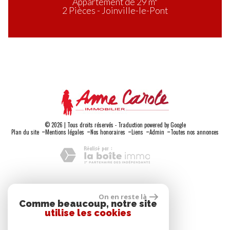
Appartement de 29 m²
2 Pièces - Joinville-le-Pont
© 2026 | Tous droits réservés - Traduction powered by Google
-
-
-
-
-
Plan du site
Mentions légales
Nos honoraires
Liens
Admin
Toutes nos annonces
Adhérents
On en reste là
Comme beaucoup, notre site
utilise les cookies