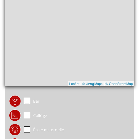
Leaflet
|
©
Maps
|
© OpenStreetMap
Jawg
Bar
Collège
École maternelle