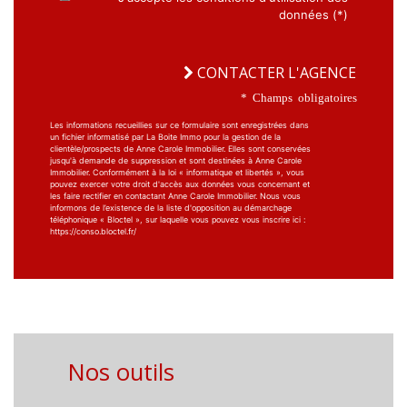
données (*)
CONTACTER L'AGENCE
* Champs obligatoires
Les informations recueillies sur ce formulaire sont enregistrées dans
un fichier informatisé par La Boite Immo pour la gestion de la
clientèle/prospects de Anne Carole Immobilier. Elles sont conservées
jusqu'à demande de suppression et sont destinées à Anne Carole
Immobilier. Conformément à la loi « informatique et libertés », vous
pouvez exercer votre droit d'accès aux données vous concernant et
les faire rectifier en contactant Anne Carole Immobilier. Nous vous
informons de l’existence de la liste d'opposition au démarchage
téléphonique « Bloctel », sur laquelle vous pouvez vous inscrire ici :
https://conso.bloctel.fr/
Nos outils