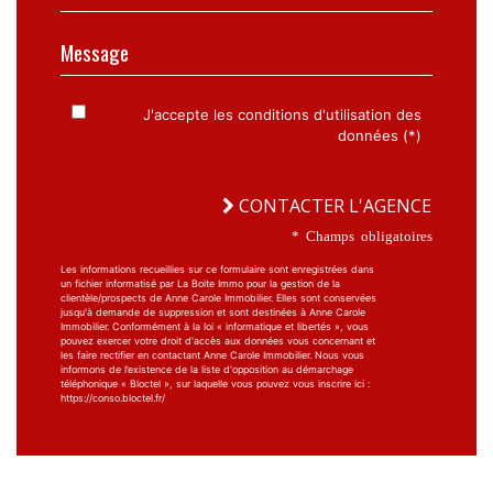
Message
J'accepte les conditions d'utilisation des
données (*)
CONTACTER L'AGENCE
* Champs obligatoires
Les informations recueillies sur ce formulaire sont enregistrées dans
un fichier informatisé par La Boite Immo pour la gestion de la
clientèle/prospects de Anne Carole Immobilier. Elles sont conservées
jusqu'à demande de suppression et sont destinées à Anne Carole
Immobilier. Conformément à la loi « informatique et libertés », vous
pouvez exercer votre droit d'accès aux données vous concernant et
les faire rectifier en contactant Anne Carole Immobilier. Nous vous
informons de l’existence de la liste d'opposition au démarchage
téléphonique « Bloctel », sur laquelle vous pouvez vous inscrire ici :
https://conso.bloctel.fr/