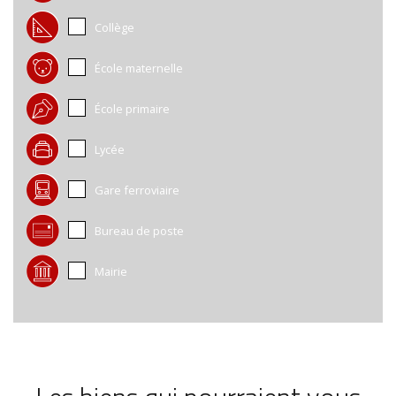
Collège
École maternelle
École primaire
Lycée
Gare ferroviaire
Bureau de poste
Mairie