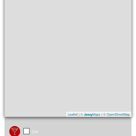
Leaflet
|
©
Maps
|
© OpenStreetMap
Jawg
Bar