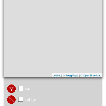
Leaflet
|
©
Maps
|
© OpenStreetMap
Jawg
Bar
Collège