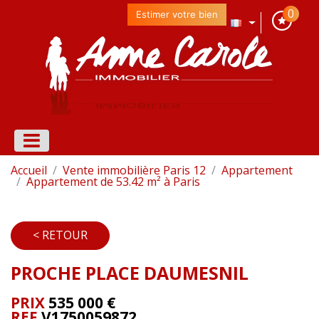
0
Estimer votre bien
Accueil
Vente immobilière Paris 12
Appartement
Appartement de 53.42 m² à Paris
< RETOUR
PROCHE PLACE DAUMESNIL
PRIX
535 000
€
REF
V1750059872