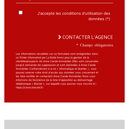
J'accepte les conditions d'utilisation des
données (*)
CONTACTER L'AGENCE
* Champs obligatoires
Les informations recueillies sur ce formulaire sont enregistrées dans
un fichier informatisé par La Boite Immo pour la gestion de la
clientèle/prospects de Anne Carole Immobilier. Elles sont conservées
jusqu'à demande de suppression et sont destinées à Anne Carole
Immobilier. Conformément à la loi « informatique et libertés », vous
pouvez exercer votre droit d'accès aux données vous concernant et
les faire rectifier en contactant Anne Carole Immobilier. Nous vous
informons de l’existence de la liste d'opposition au démarchage
téléphonique « Bloctel », sur laquelle vous pouvez vous inscrire ici :
https://conso.bloctel.fr/