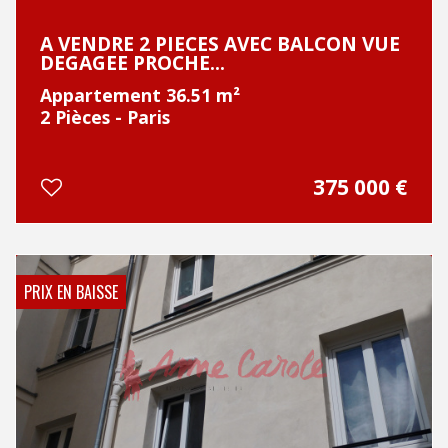
A VENDRE 2 PIECES AVEC BALCON VUE
DEGAGEE PROCHE...
Appartement 36.51 m²
2 Pièces - Paris
375 000
€
PRIX EN BAISSE