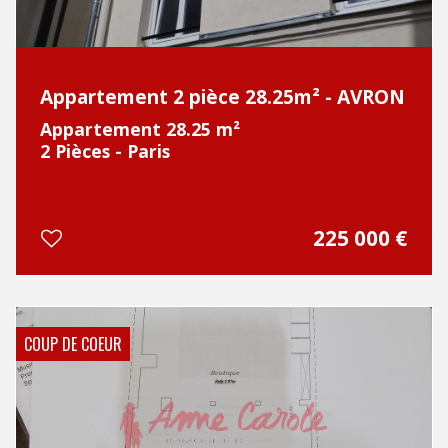
Appartement 2 pièce 28.25m² - AVRON
Appartement 28.25 m²
2 Pièces - Paris
225 000
€
COUP DE COEUR