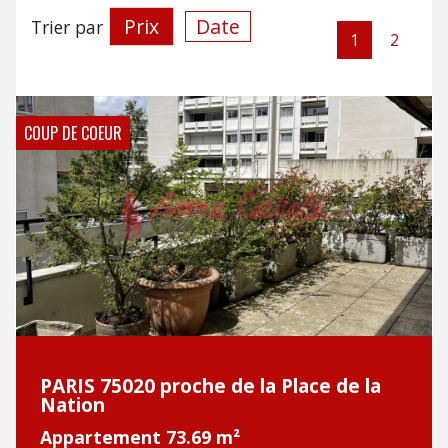
Prix
Date
Trier par
1
2
COUP DE COEUR
PARIS 75020 proche de la Place de la
Nation
Appartement 73.69 m²