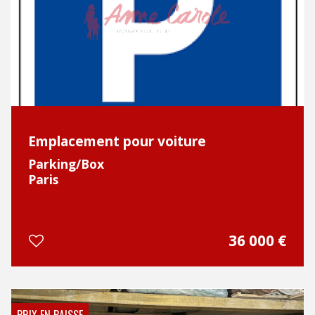
Emplacement pour voiture
Parking/Box
Paris
36 000
€