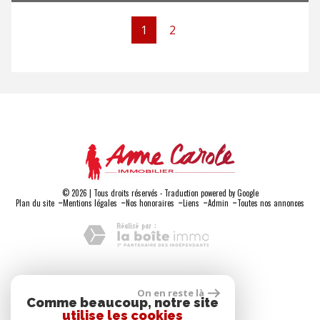
1
2
© 2026 | Tous droits réservés - Traduction powered by Google
-
-
-
-
-
Plan du site
Mentions légales
Nos honoraires
Liens
Admin
Toutes nos annonces
Adhérents
On en reste là
Comme beaucoup, notre site
utilise les cookies