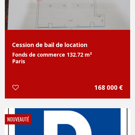
Cession de bail de location
Fonds de commerce 132.72 m²
Paris
168 000 €
NOUVEAUTÉ