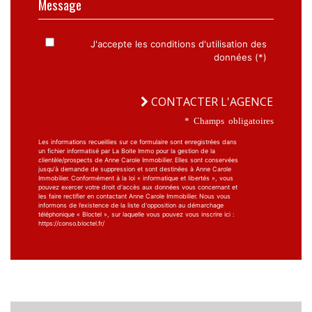
J'accepte les conditions d'utilisation des
données (*)
CONTACTER L'AGENCE
* Champs obligatoires
Les informations recueillies sur ce formulaire sont enregistrées dans
un fichier informatisé par La Boite Immo pour la gestion de la
clientèle/prospects de Anne Carole Immobilier. Elles sont conservées
jusqu'à demande de suppression et sont destinées à Anne Carole
Immobilier. Conformément à la loi « informatique et libertés », vous
pouvez exercer votre droit d'accès aux données vous concernant et
les faire rectifier en contactant Anne Carole Immobilier. Nous vous
informons de l’existence de la liste d'opposition au démarchage
téléphonique « Bloctel », sur laquelle vous pouvez vous inscrire ici :
https://conso.bloctel.fr/