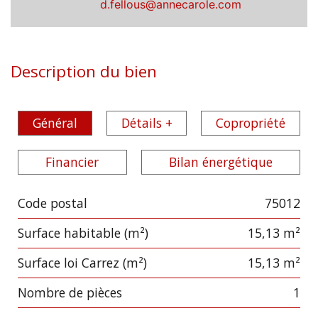
d.fellous@annecarole.com
Description du bien
Général
Détails +
Copropriété
Financier
Bilan énergétique
Code postal
75012
Label
Value
Surface habitable (m²)
15,13 m²
Surface loi Carrez (m²)
15,13 m²
Nombre de pièces
1