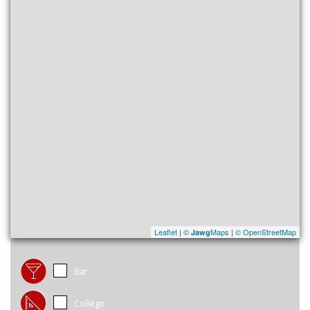
Leaflet
|
©
Maps
|
© OpenStreetMap
Jawg
Bar
Collège